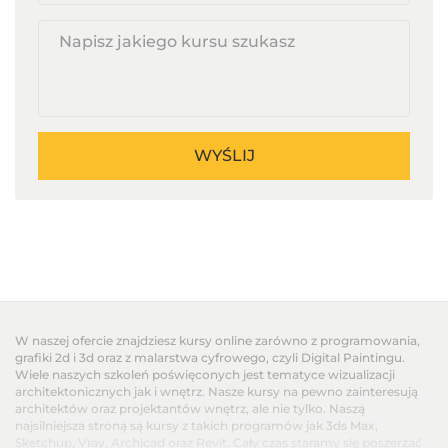
email
WYŚLIJ
W naszej ofercie znajdziesz kursy online zarówno z programowania,
grafiki 2d i 3d oraz z malarstwa cyfrowego, czyli Digital Paintingu.
Wiele naszych szkoleń poświęconych jest tematyce wizualizacji
architektonicznych jak i wnętrz. Nasze kursy na pewno zainteresują
architektów oraz projektantów wnętrz, ale nie tylko. Naszą
najsilniejsza stroną są kursy z takich programów jak 3ds Max,
Sketchup, Vray, Archicad oraz Revit. Cały czas staramy się poszerzać