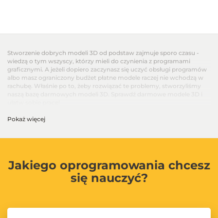
Stworzenie dobrych modeli 3D od podstaw zajmuje sporo czasu -
wiedzą o tym wszyscy, którzy mieli do czynienia z programami
graficznymi. A jeżeli dopiero zaczynasz się uczyć obsługi programów
albo masz ograniczony budżet płatne modele raczej nie wchodzą w
rachubę. Właśnie po to, żeby rozwiązać te problemy, stworzyliśmy
naszą bazę darmowych modeli 3D. Sprawdź darmowe modele 3D i
ułatw sobie pracę!
Pokaż więcej
Jakiego oprogramowania chcesz
się nauczyć?