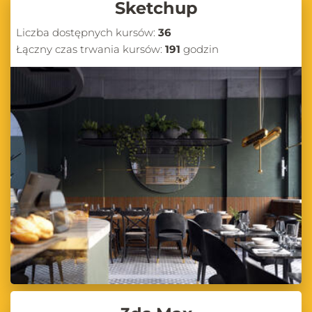
Sketchup
Liczba dostępnych kursów:
36
Łączny czas trwania kursów:
191
godzin