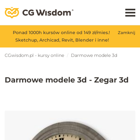
Ponad 1000h kursów online od 149 zł/mies.!
Zamknij
Sketchup, Archicad, Revit, Blender i inne!
CGwisdom.pl - kursy online
Darmowe modele 3d
Darmowe modele 3d - Zegar 3d