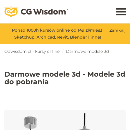
Ponad 1000h kursów online od 149 zł/mies.!
Zamknij
Sketchup, Archicad, Revit, Blender i inne!
CGwisdom.pl - kursy online
Darmowe modele 3d
Darmowe modele 3d - Modele 3d
do pobrania