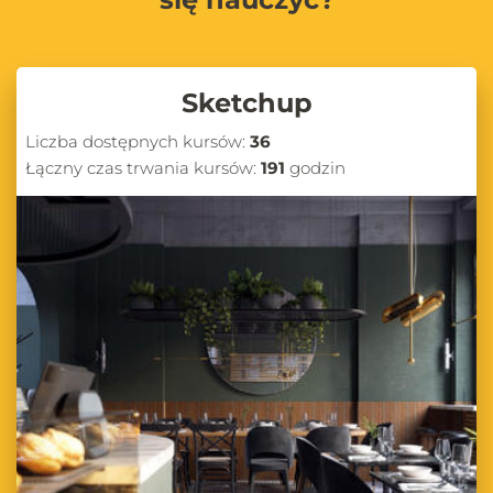
Sketchup
Liczba dostępnych kursów:
36
Łączny czas trwania kursów:
191
godzin