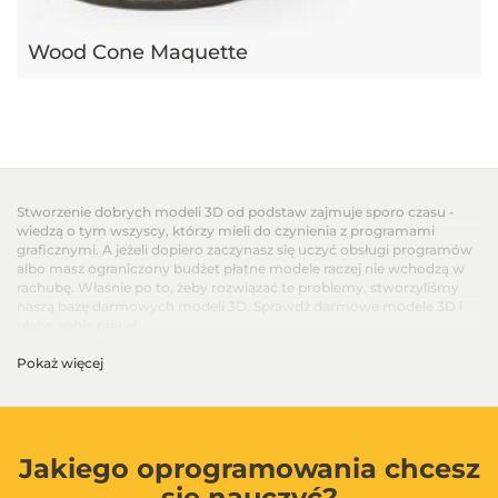
Wood Cone Maquette
Stworzenie dobrych modeli 3D od podstaw zajmuje sporo czasu -
wiedzą o tym wszyscy, którzy mieli do czynienia z programami
graficznymi. A jeżeli dopiero zaczynasz się uczyć obsługi programów
albo masz ograniczony budżet płatne modele raczej nie wchodzą w
rachubę. Właśnie po to, żeby rozwiązać te problemy, stworzyliśmy
naszą bazę darmowych modeli 3D. Sprawdź darmowe modele 3D i
ułatw sobie pracę!
Pokaż więcej
Jakiego oprogramowania chcesz
się nauczyć?