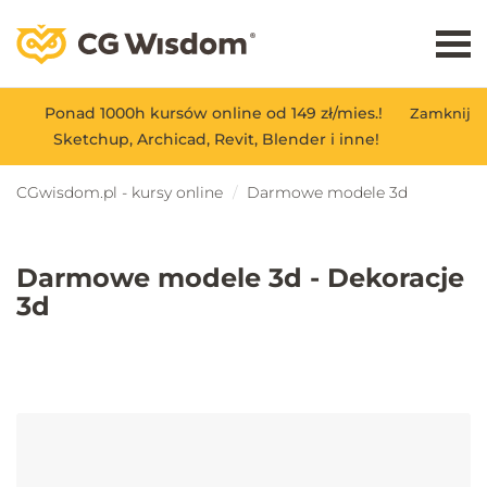
Ponad 1000h kursów online od 149 zł/mies.!
Zamknij
Sketchup, Archicad, Revit, Blender i inne!
CGwisdom.pl - kursy online
Darmowe modele 3d
Darmowe modele 3d - Dekoracje
3d