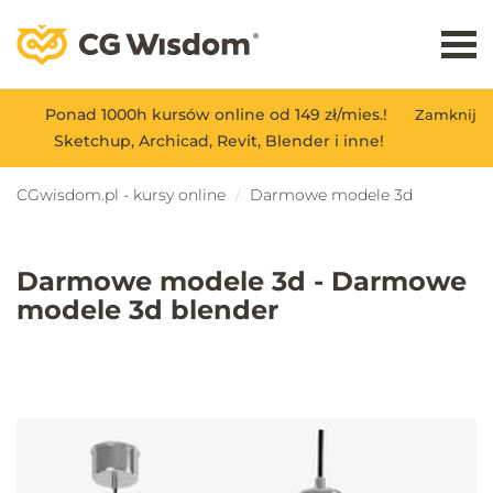
Ponad 1000h kursów online od 149 zł/mies.!
Zamknij
Sketchup, Archicad, Revit, Blender i inne!
CGwisdom.pl - kursy online
Darmowe modele 3d
Darmowe modele 3d - Darmowe
modele 3d blender