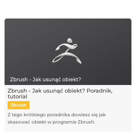
najnowsze trendy w dziedzinie projektowania wnętrz, architektury
oraz grafiki 3D. Publikujemy artykuły dotyczące popularnych
narzędzi, takich jak SketchUp, V-Ray, Blender, 3ds Max i GstarCAD,
które pomagają tworzyć profesjonalne i fotorealistyczne wizualizacje.
Dowiesz się również, jak sztuczna inteligencja zmienia pracę
projektantów, jakie są najlepsze praktyki w renderingu oraz jak
optymalizować proces projektowy. Śledź nasz blog, aby pozostać na
bieżąco z technologią i rozwijać swoje umiejętności w projektowaniu
przestrzeni i wizualizacji 3D!
Zbrush - Jak usunąć obiekt? Poradnik,
tutorial
Zbrush
Z tego krótkiego poradnika dowiesz się jak
skasować obiekt w programie Zbrush.