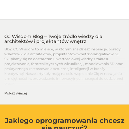
CG Wisdom Blog – Twoje źródło wiedzy dla
architektów i projektantów wnętrz
Blog CG Wisdom to miejsce, w którym znajdziesz inspiracje, porady i
wskazówki dla architektów, projektantów wnętrz oraz grafików 3D.
Skupiamy się na dostarczaniu wartościowej wiedzy z zakresu
projektowania, fotorealistycznych wizualizacji, modelowania 3D oraz
praktycznego zastosowania sztucznej inteligencji w branży
kreatywnej. Nasze artykuły mają na celu wspieranie Cię w rozwijaniu
umiejętności i wprowadzaniu innowacyjnych narzędzi do codziennej
pracy.
Pokaż więcej
Artykuły dla architektów i projektantów wnętrz –
Od podstaw po zaawansowane techniki
Na blogu CG Wisdom znajdziesz treści dopasowane do różnych
poziomów zaawansowania – od artykułów dla początkujących, po
zaawansowane poradniki i recenzje najnowszych narzędzi. Dzielimy
Jakiego oprogramowania chcesz
się wiedzą na temat programów takich jak SketchUp, V-Ray, 3ds Max,
się nauczyć?
Blender, GstarCAD i innych, aby ułatwić Ci codzienną pracę i w pełni