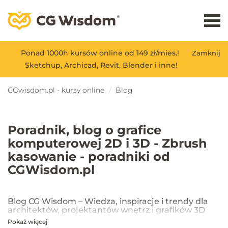
Ponad 1000h kursów online od 149 zł/mies.!
Zamknij
Sketchup, Archicad, Revit, Blender i inne!
CGwisdom.pl - kursy online
Blog
Poradnik, blog o grafice
komputerowej 2D i 3D - Zbrush
kasowanie - poradniki od
CGWisdom.pl
Blog CG Wisdom – Wiedza, inspiracje i trendy dla
architektów, projektantów wnętrz i grafików 3D
Pokaż więcej
Na blogu CG Wisdom znajdziesz praktyczne porady, inspiracje oraz