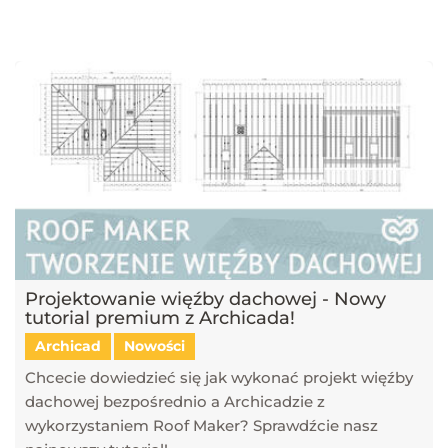
najnowsze trendy w dziedzinie projektowania wnętrz, architektury
oraz grafiki 3D. Publikujemy artykuły dotyczące popularnych
narzędzi, takich jak SketchUp, V-Ray, Blender, 3ds Max i GstarCAD,
które pomagają tworzyć profesjonalne i fotorealistyczne wizualizacje.
Dowiesz się również, jak sztuczna inteligencja zmienia pracę
projektantów, jakie są najlepsze praktyki w renderingu oraz jak
optymalizować proces projektowy. Śledź nasz blog, aby pozostać na
bieżąco z technologią i rozwijać swoje umiejętności w projektowaniu
przestrzeni i wizualizacji 3D!
Projektowanie więźby dachowej - Nowy
tutorial premium z Archicada!
Archicad
Nowości
Chcecie dowiedzieć się jak wykonać projekt więźby
dachowej bezpośrednio a Archicadzie z
wykorzystaniem Roof Maker? Sprawdźcie nasz