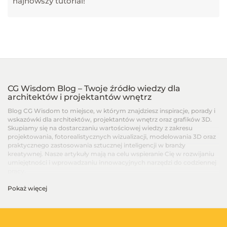
najnowszy tutorial!
CG Wisdom Blog – Twoje źródło wiedzy dla
architektów i projektantów wnętrz
Blog CG Wisdom to miejsce, w którym znajdziesz inspiracje, porady i
wskazówki dla architektów, projektantów wnętrz oraz grafików 3D.
Skupiamy się na dostarczaniu wartościowej wiedzy z zakresu
projektowania, fotorealistycznych wizualizacji, modelowania 3D oraz
praktycznego zastosowania sztucznej inteligencji w branży
kreatywnej. Nasze artykuły mają na celu wspieranie Cię w rozwijaniu
umiejętności i wprowadzaniu innowacyjnych narzędzi do codziennej
pracy.
Pokaż więcej
Artykuły dla architektów i projektantów wnętrz –
Od podstaw po zaawansowane techniki
Na blogu CG Wisdom znajdziesz treści dopasowane do różnych
poziomów zaawansowania – od artykułów dla początkujących, po