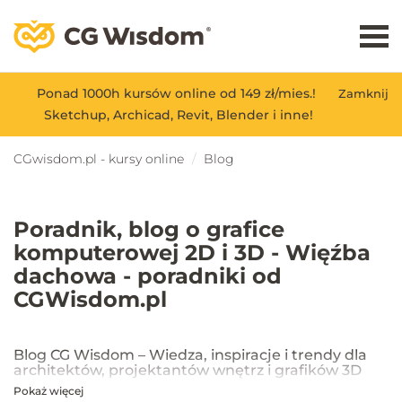
Ponad 1000h kursów online od 149 zł/mies.!
Zamknij
Sketchup, Archicad, Revit, Blender i inne!
CGwisdom.pl - kursy online
Blog
Poradnik, blog o grafice
komputerowej 2D i 3D - Więźba
dachowa - poradniki od
CGWisdom.pl
Blog CG Wisdom – Wiedza, inspiracje i trendy dla
architektów, projektantów wnętrz i grafików 3D
Pokaż więcej
Na blogu CG Wisdom znajdziesz praktyczne porady, inspiracje oraz