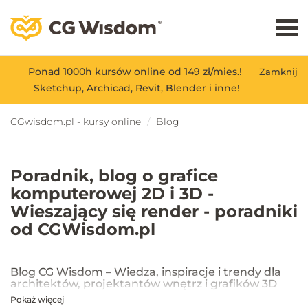
Ponad 1000h kursów online od 149 zł/mies.!
Zamknij
Sketchup, Archicad, Revit, Blender i inne!
CGwisdom.pl - kursy online
Blog
Poradnik, blog o grafice
komputerowej 2D i 3D -
Wieszający się render - poradniki
od CGWisdom.pl
Blog CG Wisdom – Wiedza, inspiracje i trendy dla
architektów, projektantów wnętrz i grafików 3D
Pokaż więcej
Na blogu CG Wisdom znajdziesz praktyczne porady, inspiracje oraz