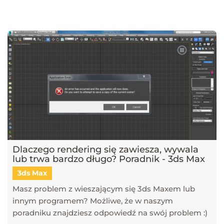
najnowsze trendy w dziedzinie projektowania wnętrz, architektury
oraz grafiki 3D. Publikujemy artykuły dotyczące popularnych
narzędzi, takich jak SketchUp, V-Ray, Blender, 3ds Max i GstarCAD,
które pomagają tworzyć profesjonalne i fotorealistyczne wizualizacje.
Dowiesz się również, jak sztuczna inteligencja zmienia pracę
projektantów, jakie są najlepsze praktyki w renderingu oraz jak
optymalizować proces projektowy. Śledź nasz blog, aby pozostać na
bieżąco z technologią i rozwijać swoje umiejętności w projektowaniu
przestrzeni i wizualizacji 3D!
Dlaczego rendering się zawiesza, wywala
lub trwa bardzo długo? Poradnik - 3ds Max
3ds Max
Masz problem z wieszającym się 3ds Maxem lub
innym programem? Możliwe, że w naszym
poradniku znajdziesz odpowiedź na swój problem :)