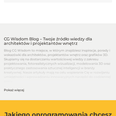
CG Wisdom Blog – Twoje źródło wiedzy dla
architektów i projektantów wnętrz
Blog CG Wisdom to miejsce, w którym znajdziesz inspiracje, porady i
wskazówki dla architektów, projektantów wnętrz oraz grafików 3D.
Skupiamy się na dostarczaniu wartościowej wiedzy z zakresu
projektowania, fotorealistycznych wizualizacji, modelowania 3D oraz
praktycznego zastosowania sztucznej inteligencji w branży
kreatywnej. Nasze artykuły mają na celu wspieranie Cię w rozwijaniu
umiejętności i wprowadzaniu innowacyjnych narzędzi do codziennej
pracy.
Pokaż więcej
Artykuły dla architektów i projektantów wnętrz –
Od podstaw po zaawansowane techniki
Na blogu CG Wisdom znajdziesz treści dopasowane do różnych
poziomów zaawansowania – od artykułów dla początkujących, po
zaawansowane poradniki i recenzje najnowszych narzędzi. Dzielimy
Jakiego oprogramowania chcesz
się wiedzą na temat programów takich jak SketchUp, V-Ray, 3ds Max,