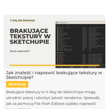
najnowsze trendy w dziedzinie projektowania wnętrz, architektury
oraz grafiki 3D. Publikujemy artykuły dotyczące popularnych
narzędzi, takich jak SketchUp, V-Ray, Blender, 3ds Max i GstarCAD,
które pomagają tworzyć profesjonalne i fotorealistyczne wizualizacje.
Dowiesz się również, jak sztuczna inteligencja zmienia pracę
projektantów, jakie są najlepsze praktyki w renderingu oraz jak
optymalizować proces projektowy. Śledź nasz blog, aby pozostać na
bieżąco z technologią i rozwijać swoje umiejętności w projektowaniu
przestrzeni i wizualizacji 3D!
Jak znaleźć i naprawić brakujące tekstury w
SketchUpie?
Sketchup
Brakujące tekstury w V-Ray do SketchUpa mogą
utrudnić pracę i obniżyć jakość renderów. Sprawdź,
jak za pomocą File Path Editora szybko naprawić