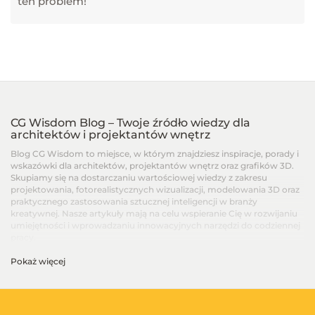
ten problem!
CG Wisdom Blog – Twoje źródło wiedzy dla
architektów i projektantów wnętrz
Blog CG Wisdom to miejsce, w którym znajdziesz inspiracje, porady i
wskazówki dla architektów, projektantów wnętrz oraz grafików 3D.
Skupiamy się na dostarczaniu wartościowej wiedzy z zakresu
projektowania, fotorealistycznych wizualizacji, modelowania 3D oraz
praktycznego zastosowania sztucznej inteligencji w branży
kreatywnej. Nasze artykuły mają na celu wspieranie Cię w rozwijaniu
umiejętności i wprowadzaniu innowacyjnych narzędzi do codziennej
pracy.
Pokaż więcej
Artykuły dla architektów i projektantów wnętrz –
Od podstaw po zaawansowane techniki
Na blogu CG Wisdom znajdziesz treści dopasowane do różnych
poziomów zaawansowania – od artykułów dla początkujących, po