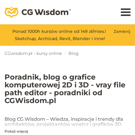
Ponad 1000h kursów online od 149 zł/mies.!
Zamknij
Sketchup, Archicad, Revit, Blender i inne!
CGwisdom.pl - kursy online
Blog
Poradnik, blog o grafice
komputerowej 2D i 3D - vray file
path editor - poradniki od
CGWisdom.pl
Blog CG Wisdom – Wiedza, inspiracje i trendy dla
architektów, projektantów wnętrz i grafików 3D
Pokaż więcej
Na blogu CG Wisdom znajdziesz praktyczne porady, inspiracje oraz