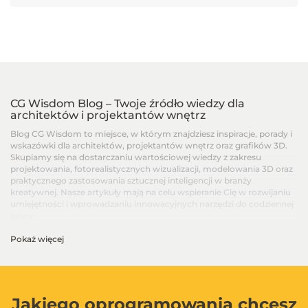
CG Wisdom Blog – Twoje źródło wiedzy dla
architektów i projektantów wnętrz
Blog CG Wisdom to miejsce, w którym znajdziesz inspiracje, porady i
wskazówki dla architektów, projektantów wnętrz oraz grafików 3D.
Skupiamy się na dostarczaniu wartościowej wiedzy z zakresu
projektowania, fotorealistycznych wizualizacji, modelowania 3D oraz
praktycznego zastosowania sztucznej inteligencji w branży
kreatywnej. Nasze artykuły mają na celu wspieranie Cię w rozwijaniu
umiejętności i wprowadzaniu innowacyjnych narzędzi do codziennej
pracy.
Pokaż więcej
Artykuły dla architektów i projektantów wnętrz –
Od podstaw po zaawansowane techniki
Na blogu CG Wisdom znajdziesz treści dopasowane do różnych
poziomów zaawansowania – od artykułów dla początkujących, po
zaawansowane poradniki i recenzje najnowszych narzędzi. Dzielimy
Jakiego oprogramowania chcesz
się wiedzą na temat programów takich jak SketchUp, V-Ray, 3ds Max,