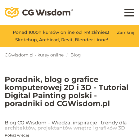
Ponad 1000h kursów online od 149 zł/mies.!
Zamknij
Sketchup, Archicad, Revit, Blender i inne!
CGwisdom.pl - kursy online
Blog
Poradnik, blog o grafice
komputerowej 2D i 3D - Tutorial
Digital Painting polski -
poradniki od CGWisdom.pl
Blog CG Wisdom – Wiedza, inspiracje i trendy dla
architektów, projektantów wnętrz i grafików 3D
Pokaż więcej
Na blogu CG Wisdom znajdziesz praktyczne porady, inspiracje oraz