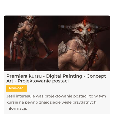
najnowsze trendy w dziedzinie projektowania wnętrz, architektury
oraz grafiki 3D. Publikujemy artykuły dotyczące popularnych
narzędzi, takich jak SketchUp, V-Ray, Blender, 3ds Max i GstarCAD,
które pomagają tworzyć profesjonalne i fotorealistyczne wizualizacje.
Dowiesz się również, jak sztuczna inteligencja zmienia pracę
projektantów, jakie są najlepsze praktyki w renderingu oraz jak
optymalizować proces projektowy. Śledź nasz blog, aby pozostać na
bieżąco z technologią i rozwijać swoje umiejętności w projektowaniu
przestrzeni i wizualizacji 3D!
Premiera kursu - Digital Painting - Concept
Art - Projektowanie postaci
Nowości
Jeśli interesuje was projektowanie postaci, to w tym
kursie na pewno znajdziecie wiele przydatnych
informacji.