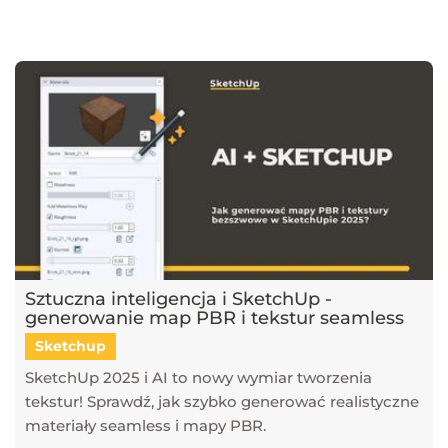
najnowsze trendy w dziedzinie projektowania wnętrz, architektury
oraz grafiki 3D. Publikujemy artykuły dotyczące popularnych
narzędzi, takich jak SketchUp, V-Ray, Blender, 3ds Max i GstarCAD,
które pomagają tworzyć profesjonalne i fotorealistyczne wizualizacje.
Dowiesz się również, jak sztuczna inteligencja zmienia pracę
projektantów, jakie są najlepsze praktyki w renderingu oraz jak
optymalizować proces projektowy. Śledź nasz blog, aby pozostać na
bieżąco z technologią i rozwijać swoje umiejętności w projektowaniu
przestrzeni i wizualizacji 3D!
Sztuczna inteligencja i SketchUp -
generowanie map PBR i tekstur seamless
Sketchup
SketchUp 2025 i AI to nowy wymiar tworzenia
tekstur! Sprawdź, jak szybko generować realistyczne
materiały seamless i mapy PBR.