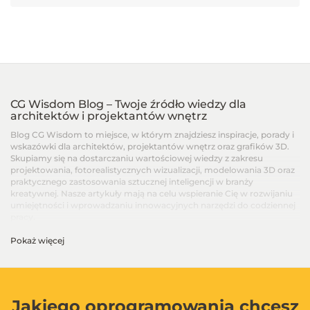
CG Wisdom Blog – Twoje źródło wiedzy dla
architektów i projektantów wnętrz
Blog CG Wisdom to miejsce, w którym znajdziesz inspiracje, porady i
wskazówki dla architektów, projektantów wnętrz oraz grafików 3D.
Skupiamy się na dostarczaniu wartościowej wiedzy z zakresu
projektowania, fotorealistycznych wizualizacji, modelowania 3D oraz
praktycznego zastosowania sztucznej inteligencji w branży
kreatywnej. Nasze artykuły mają na celu wspieranie Cię w rozwijaniu
umiejętności i wprowadzaniu innowacyjnych narzędzi do codziennej
pracy.
Pokaż więcej
Artykuły dla architektów i projektantów wnętrz –
Od podstaw po zaawansowane techniki
Na blogu CG Wisdom znajdziesz treści dopasowane do różnych
poziomów zaawansowania – od artykułów dla początkujących, po
zaawansowane poradniki i recenzje najnowszych narzędzi. Dzielimy
Jakiego oprogramowania chcesz
się wiedzą na temat programów takich jak SketchUp, V-Ray, 3ds Max,