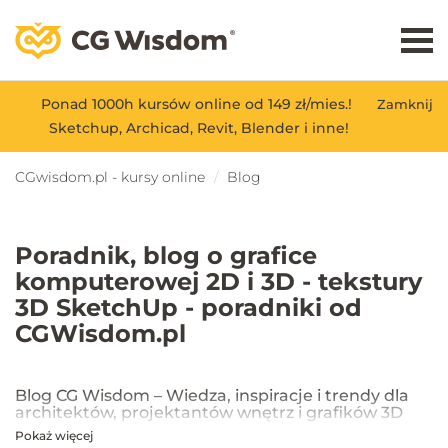
Ponad 1000h kursów online od 149 zł/mies.!
Zamknij
Sketchup, Archicad, Revit, Blender i inne!
CGwisdom.pl - kursy online
Blog
Poradnik, blog o grafice
komputerowej 2D i 3D - tekstury
3D SketchUp - poradniki od
CGWisdom.pl
Blog CG Wisdom – Wiedza, inspiracje i trendy dla
architektów, projektantów wnętrz i grafików 3D
Pokaż więcej
Na blogu CG Wisdom znajdziesz praktyczne porady, inspiracje oraz