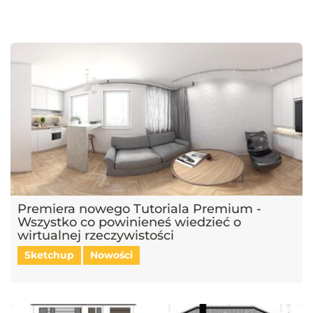
najnowsze trendy w dziedzinie projektowania wnętrz, architektury
oraz grafiki 3D. Publikujemy artykuły dotyczące popularnych
narzędzi, takich jak SketchUp, V-Ray, Blender, 3ds Max i GstarCAD,
które pomagają tworzyć profesjonalne i fotorealistyczne wizualizacje.
Dowiesz się również, jak sztuczna inteligencja zmienia pracę
projektantów, jakie są najlepsze praktyki w renderingu oraz jak
optymalizować proces projektowy. Śledź nasz blog, aby pozostać na
bieżąco z technologią i rozwijać swoje umiejętności w projektowaniu
przestrzeni i wizualizacji 3D!
Premiera nowego Tutoriala Premium -
Wszystko co powinieneś wiedzieć o
wirtualnej rzeczywistości
Sketchup
Nowości