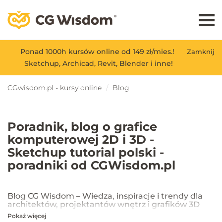
Ponad 1000h kursów online od 149 zł/mies.!
Zamknij
Sketchup, Archicad, Revit, Blender i inne!
CGwisdom.pl - kursy online
Blog
Poradnik, blog o grafice
komputerowej 2D i 3D -
Sketchup tutorial polski -
poradniki od CGWisdom.pl
Blog CG Wisdom – Wiedza, inspiracje i trendy dla
architektów, projektantów wnętrz i grafików 3D
Pokaż więcej
Na blogu CG Wisdom znajdziesz praktyczne porady, inspiracje oraz