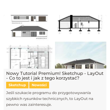
najnowsze trendy w dziedzinie projektowania wnętrz, architektury
oraz grafiki 3D. Publikujemy artykuły dotyczące popularnych
narzędzi, takich jak SketchUp, V-Ray, Blender, 3ds Max i GstarCAD,
które pomagają tworzyć profesjonalne i fotorealistyczne wizualizacje.
Dowiesz się również, jak sztuczna inteligencja zmienia pracę
projektantów, jakie są najlepsze praktyki w renderingu oraz jak
optymalizować proces projektowy. Śledź nasz blog, aby pozostać na
bieżąco z technologią i rozwijać swoje umiejętności w projektowaniu
przestrzeni i wizualizacji 3D!
Nowy Tutorial Premium! Sketchup - LayOut
- Co to jest i jak z tego korzystać?
Sketchup
Nowości
Jeśli szukacie programu do przygotowywania
szybkich rysunków technicznych, to LayOut na
pewno was zainteresuje.