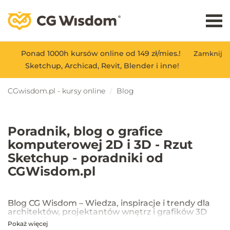
Ponad 1000h kursów online od 149 zł/mies.!
Zamknij
Sketchup, Archicad, Revit, Blender i inne!
CGwisdom.pl - kursy online
Blog
Poradnik, blog o grafice
komputerowej 2D i 3D - Rzut
Sketchup - poradniki od
CGWisdom.pl
Blog CG Wisdom – Wiedza, inspiracje i trendy dla
architektów, projektantów wnętrz i grafików 3D
Pokaż więcej
Na blogu CG Wisdom znajdziesz praktyczne porady, inspiracje oraz