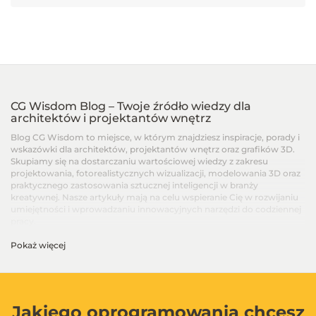
CG Wisdom Blog – Twoje źródło wiedzy dla
architektów i projektantów wnętrz
Blog CG Wisdom to miejsce, w którym znajdziesz inspiracje, porady i
wskazówki dla architektów, projektantów wnętrz oraz grafików 3D.
Skupiamy się na dostarczaniu wartościowej wiedzy z zakresu
projektowania, fotorealistycznych wizualizacji, modelowania 3D oraz
praktycznego zastosowania sztucznej inteligencji w branży
kreatywnej. Nasze artykuły mają na celu wspieranie Cię w rozwijaniu
umiejętności i wprowadzaniu innowacyjnych narzędzi do codziennej
pracy.
Pokaż więcej
Artykuły dla architektów i projektantów wnętrz –
Od podstaw po zaawansowane techniki
Na blogu CG Wisdom znajdziesz treści dopasowane do różnych
poziomów zaawansowania – od artykułów dla początkujących, po
zaawansowane poradniki i recenzje najnowszych narzędzi. Dzielimy
Jakiego oprogramowania chcesz
się wiedzą na temat programów takich jak SketchUp, V-Ray, 3ds Max,