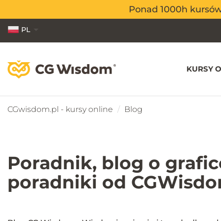
Ponad 1000h kursów o
Ponad 1000h kursów o
PL
EN
ES
KURSY O
CGwisdom.pl - kursy online
Blog
Poradnik, blog o grafi
poradniki od CGWisdo