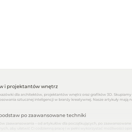
ów i projektantów wnętrz
skazówki dla architektów, projektantów wnętrz oraz grafików 3D. Skupiamy 
osowania sztucznej inteligencji w branży kreatywnej. Nasze artykuły mają 
d podstaw po zaawansowane techniki
 zaawansowania – od artykułów dla początkujących, po zaawansowane pora
nnych, aby ułatwić Ci codzienną pracę i w pełni wykorzystać możliwości o