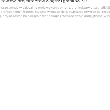
hitektów, projektantów wnętrz i grafików 3D
wsze trendy w dziedzinie projektowania wnętrz, architektury oraz grafiki 3
fesjonalne i fotorealistyczne wizualizacje. Dowiesz się również, jak sztucz
 aby pozostać na bieżąco z technologią i rozwijać swoje umiejętności w pro