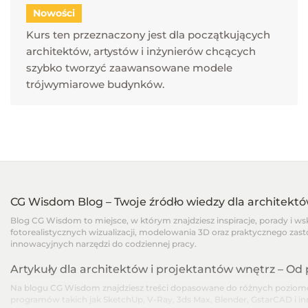
Nowości
Kurs ten przeznaczony jest dla początkujących
architektów, artystów i inżynierów chcących
szybko tworzyć zaawansowane modele
trójwymiarowe budynków.
CG Wisdom Blog – Twoje źródło wiedzy dla architekt
Blog CG Wisdom to miejsce, w którym znajdziesz inspiracje, porady i w
fotorealistycznych wizualizacji, modelowania 3D oraz praktycznego zast
innowacyjnych narzędzi do codziennej pracy.
Artykuły dla architektów i projektantów wnętrz – O
Na blogu CG Wisdom znajdziesz treści dopasowane do różnych poziomów
programów takich jak SketchUp, V-Ray, 3ds Max, Blender, GstarCAD i i