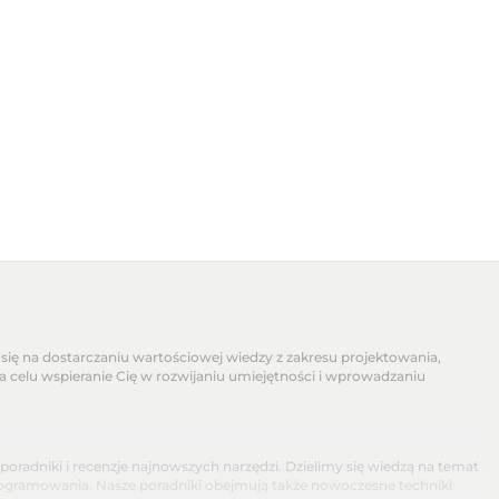
się na dostarczaniu wartościowej wiedzy z zakresu projektowania,
na celu wspieranie Cię w rozwijaniu umiejętności i wprowadzaniu
dniki i recenzje najnowszych narzędzi. Dzielimy się wiedzą na temat
programowania. Nasze poradniki obejmują także nowoczesne techniki