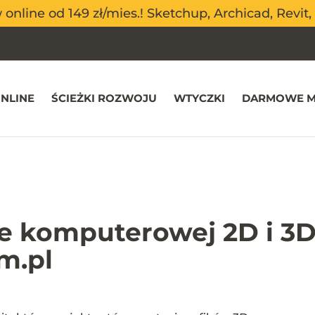
nline od 149 zł/mies.! Sketchup, Archicad, Revit, 
nline od 149 zł/mies.! Sketchup, Archicad, Revit, 
NLINE
ŚCIEŻKI ROZWOJU
WTYCZKI
DARMOWE M
ce komputerowej 2D i 3D
m.pl