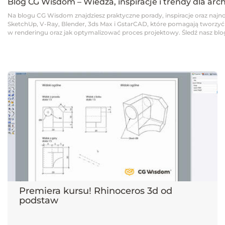
Blog CG Wisdom – Wiedza, inspiracje i trendy dla arc
Na blogu CG Wisdom znajdziesz praktyczne porady, inspiracje oraz najno
SketchUp, V-Ray, Blender, 3ds Max i GstarCAD, które pomagają tworzyć pro
w renderingu oraz jak optymalizować proces projektowy. Śledź nasz blog,
Premiera kursu! Rhinoceros 3d od
podstaw