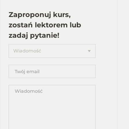
Zaproponuj kurs,
zostań lektorem lub
zadaj pytanie!
Proponuję
Wiadomość
kurs
Twój
email
Wpisz
propozycję
kursu