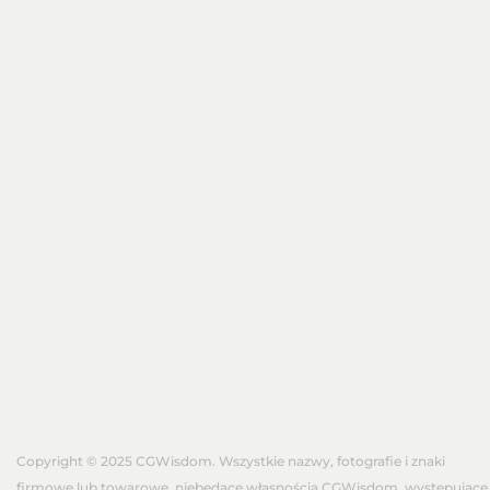
Copyright © 2025 CGWisdom. Wszystkie nazwy, fotografie i znaki
firmowe lub towarowe, niebędące własnością CGWisdom, występujące