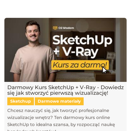
najnowsze trendy w dziedzinie projektowania wnętrz, architektury
oraz grafiki 3D. Publikujemy artykuły dotyczące popularnych
narzędzi, takich jak SketchUp, V-Ray, Blender, 3ds Max i GstarCAD,
które pomagają tworzyć profesjonalne i fotorealistyczne wizualizacje.
Dowiesz się również, jak sztuczna inteligencja zmienia pracę
projektantów, jakie są najlepsze praktyki w renderingu oraz jak
optymalizować proces projektowy. Śledź nasz blog, aby pozostać na
bieżąco z technologią i rozwijać swoje umiejętności w projektowaniu
przestrzeni i wizualizacji 3D!
Darmowy Kurs SketchUp + V-Ray - Dowiedz
się jak stworzyć pierwszą wizualizację!
Sketchup
Darmowe materiały
Chcesz nauczyć się, jak tworzyć profesjonalne
wizualizacje wnętrz? Ten darmowy kurs online
SketchUp to idealna szansa, by rozpocząć naukę