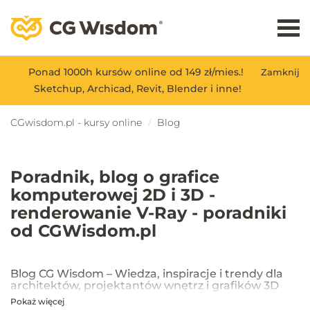
Ponad 1000h kursów online od 149 zł/mies.!
Zamknij
Sketchup, Archicad, Revit, Blender i inne!
CGwisdom.pl - kursy online
Blog
Poradnik, blog o grafice
komputerowej 2D i 3D -
renderowanie V-Ray - poradniki
od CGWisdom.pl
Blog CG Wisdom – Wiedza, inspiracje i trendy dla
architektów, projektantów wnętrz i grafików 3D
Pokaż więcej
Na blogu CG Wisdom znajdziesz praktyczne porady, inspiracje oraz