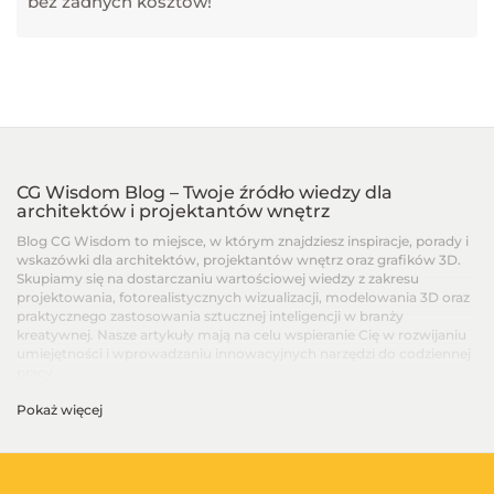
bez żadnych kosztów!
CG Wisdom Blog – Twoje źródło wiedzy dla
architektów i projektantów wnętrz
Blog CG Wisdom to miejsce, w którym znajdziesz inspiracje, porady i
wskazówki dla architektów, projektantów wnętrz oraz grafików 3D.
Skupiamy się na dostarczaniu wartościowej wiedzy z zakresu
projektowania, fotorealistycznych wizualizacji, modelowania 3D oraz
praktycznego zastosowania sztucznej inteligencji w branży
kreatywnej. Nasze artykuły mają na celu wspieranie Cię w rozwijaniu
umiejętności i wprowadzaniu innowacyjnych narzędzi do codziennej
pracy.
Pokaż więcej
Artykuły dla architektów i projektantów wnętrz –
Od podstaw po zaawansowane techniki
Na blogu CG Wisdom znajdziesz treści dopasowane do różnych
poziomów zaawansowania – od artykułów dla początkujących, po