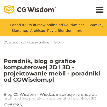
Ponad 1000h kursów online od 149 zł/mies.!
Zamknij
Sketchup, Archicad, Revit, Blender i inne!
CGwisdom.pl - kursy online
Blog
Poradnik, blog o grafice
komputerowej 2D i 3D -
projektowanie mebli - poradniki
od CGWisdom.pl
Blog CG Wisdom – Wiedza, inspiracje i trendy dla
architektów, projektantów wnętrz i grafików 3D
Pokaż więcej
Na blogu CG Wisdom znajdziesz praktyczne porady, inspiracje oraz