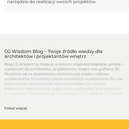
narzędzie do realizacji swoich projektów.
CG Wisdom Blog – Twoje źródło wiedzy dla
architektów i projektantów wnętrz
Blog CG Wisdom to miejsce, w którym znajdziesz inspiracje, porady i
wskazówki dla architektów, projektantów wnętrz oraz grafików 3D.
Skupiamy się na dostarczaniu wartościowej wiedzy z zakresu
projektowania, fotorealistycznych wizualizacji, modelowania 3D oraz
praktycznego zastosowania sztucznej inteligencji w branży
kreatywnej. Nasze artykuły mają na celu wspieranie Cię w rozwijaniu
umiejętności i wprowadzaniu innowacyjnych narzędzi do codziennej
pracy.
Pokaż więcej
Artykuły dla architektów i projektantów wnętrz –
Od podstaw po zaawansowane techniki
Na blogu CG Wisdom znajdziesz treści dopasowane do różnych
poziomów zaawansowania – od artykułów dla początkujących, po