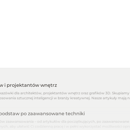
ów i projektantów wnętrz
skazówki dla architektów, projektantów wnętrz oraz grafików 3D. Skupiamy 
osowania sztucznej inteligencji w branży kreatywnej. Nasze artykuły mają 
d podstaw po zaawansowane techniki
 zaawansowania – od artykułów dla początkujących, po zaawansowane pora
nnych, aby ułatwić Ci codzienną pracę i w pełni wykorzystać możliwości o