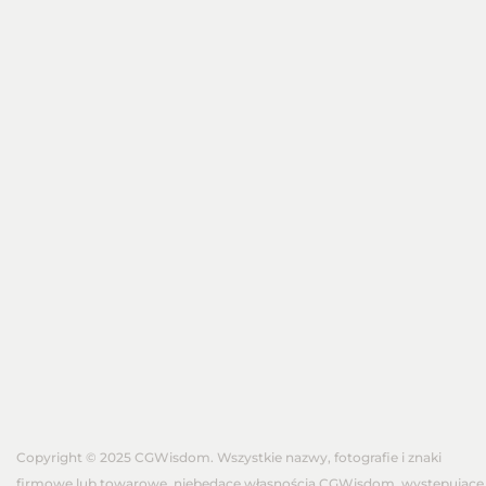
Copyright © 2025 CGWisdom. Wszystkie nazwy, fotografie i znaki
firmowe lub towarowe, niebędące własnością CGWisdom, występujące