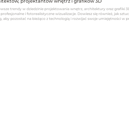
hitektów, projektantów wnętrz i grafików 3D
wsze trendy w dziedzinie projektowania wnętrz, architektury oraz grafiki 3
fesjonalne i fotorealistyczne wizualizacje. Dowiesz się również, jak sztucz
 aby pozostać na bieżąco z technologią i rozwijać swoje umiejętności w pro