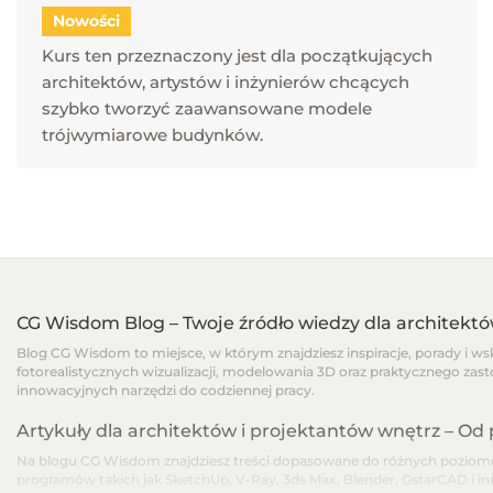
Nowości
Kurs ten przeznaczony jest dla początkujących
architektów, artystów i inżynierów chcących
szybko tworzyć zaawansowane modele
trójwymiarowe budynków.
CG Wisdom Blog – Twoje źródło wiedzy dla architekt
Blog CG Wisdom to miejsce, w którym znajdziesz inspiracje, porady i w
fotorealistycznych wizualizacji, modelowania 3D oraz praktycznego zast
innowacyjnych narzędzi do codziennej pracy.
Artykuły dla architektów i projektantów wnętrz – O
Na blogu CG Wisdom znajdziesz treści dopasowane do różnych poziomów
programów takich jak SketchUp, V-Ray, 3ds Max, Blender, GstarCAD i i