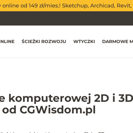
nline od 149 zł/mies.! Sketchup, Archicad, Revit, 
nline od 149 zł/mies.! Sketchup, Archicad, Revit, 
NLINE
ŚCIEŻKI ROZWOJU
WTYCZKI
DARMOWE M
ce komputerowej 2D i 3D
i od CGWisdom.pl