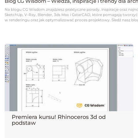
Blog CG Wisdom – Wiedza, inspiracje i trendy dla arc
Na blogu CG Wisdom znajdziesz praktyczne porady, inspiracje oraz najno
SketchUp, V-Ray, Blender, 3ds Max i GstarCAD, które pomagają tworzyć pro
w renderingu oraz jak optymalizować proces projektowy. Śledź nasz blog,
Premiera kursu! Rhinoceros 3d od
podstaw