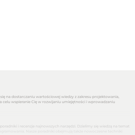
się na dostarczaniu wartościowej wiedzy z zakresu projektowania,
na celu wspieranie Cię w rozwijaniu umiejętności i wprowadzaniu
dniki i recenzje najnowszych narzędzi. Dzielimy się wiedzą na temat
programowania. Nasze poradniki obejmują także nowoczesne techniki