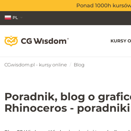
Ponad 1000h kursów o
Ponad 1000h kursów o
PL
EN
ES
KURSY O
CGwisdom.pl - kursy online
Blog
Poradnik, blog o grafi
Rhinoceros - poradnik