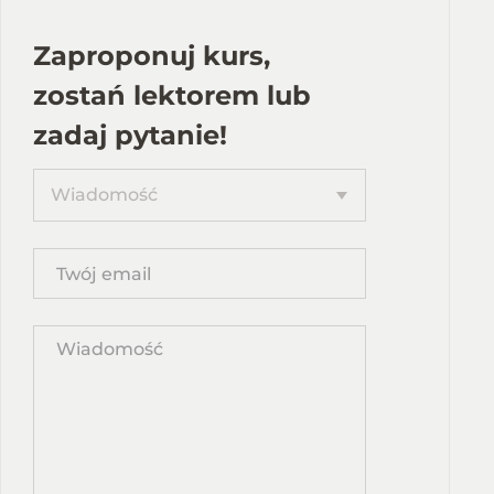
Zaproponuj kurs,
zostań lektorem lub
zadaj pytanie!
Proponuję
Wiadomość
kurs
Twój
email
Wpisz
propozycję
kursu