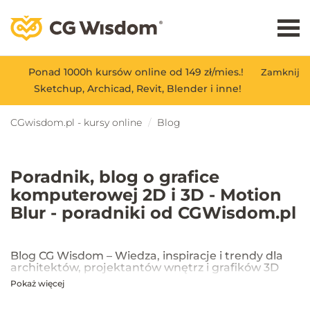
Ponad 1000h kursów online od 149 zł/mies.!
Zamknij
Sketchup, Archicad, Revit, Blender i inne!
CGwisdom.pl - kursy online
Blog
Poradnik, blog o grafice
komputerowej 2D i 3D - Motion
Blur - poradniki od CGWisdom.pl
Blog CG Wisdom – Wiedza, inspiracje i trendy dla
architektów, projektantów wnętrz i grafików 3D
Pokaż więcej
Na blogu CG Wisdom znajdziesz praktyczne porady, inspiracje oraz
najnowsze trendy w dziedzinie projektowania wnętrz, architektury
oraz grafiki 3D. Publikujemy artykuły dotyczące popularnych