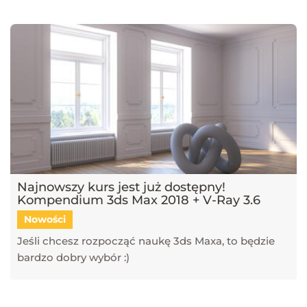
narzędzi, takich jak SketchUp, V-Ray, Blender, 3ds Max i GstarCAD,
które pomagają tworzyć profesjonalne i fotorealistyczne wizualizacje.
Dowiesz się również, jak sztuczna inteligencja zmienia pracę
projektantów, jakie są najlepsze praktyki w renderingu oraz jak
optymalizować proces projektowy. Śledź nasz blog, aby pozostać na
bieżąco z technologią i rozwijać swoje umiejętności w projektowaniu
przestrzeni i wizualizacji 3D!
Najnowszy kurs jest już dostępny!
Kompendium 3ds Max 2018 + V-Ray 3.6
Nowości
Jeśli chcesz rozpocząć naukę 3ds Maxa, to będzie
bardzo dobry wybór :)