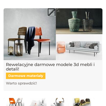
narzędzi, takich jak SketchUp, V-Ray, Blender, 3ds Max i GstarCAD,
które pomagają tworzyć profesjonalne i fotorealistyczne wizualizacje.
Dowiesz się również, jak sztuczna inteligencja zmienia pracę
projektantów, jakie są najlepsze praktyki w renderingu oraz jak
optymalizować proces projektowy. Śledź nasz blog, aby pozostać na
bieżąco z technologią i rozwijać swoje umiejętności w projektowaniu
przestrzeni i wizualizacji 3D!
Rewelacyjne darmowe modele 3d mebli i
detali!
Darmowe materiały
Warto sprawdzić!