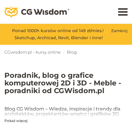
Ponad 1000h kursów online od 149 zł/mies.!
Zamknij
Sketchup, Archicad, Revit, Blender i inne!
CGwisdom.pl - kursy online
Blog
Poradnik, blog o grafice
komputerowej 2D i 3D - Meble -
poradniki od CGWisdom.pl
Blog CG Wisdom – Wiedza, inspiracje i trendy dla
architektów, projektantów wnętrz i grafików 3D
Pokaż więcej
Na blogu CG Wisdom znajdziesz praktyczne porady, inspiracje oraz
najnowsze trendy w dziedzinie projektowania wnętrz, architektury
oraz grafiki 3D. Publikujemy artykuły dotyczące popularnych