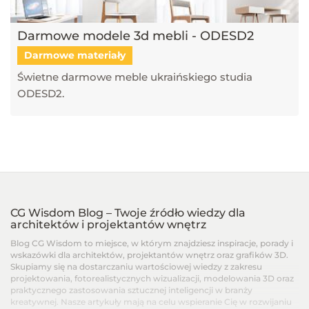
Darmowe modele 3d mebli - ODESD2
Darmowe materiały
Świetne darmowe meble ukraińskiego studia
ODESD2.
CG Wisdom Blog – Twoje źródło wiedzy dla
architektów i projektantów wnętrz
Blog CG Wisdom to miejsce, w którym znajdziesz inspiracje, porady i
wskazówki dla architektów, projektantów wnętrz oraz grafików 3D.
Skupiamy się na dostarczaniu wartościowej wiedzy z zakresu
projektowania, fotorealistycznych wizualizacji, modelowania 3D oraz
praktycznego zastosowania sztucznej inteligencji w branży
kreatywnej. Nasze artykuły mają na celu wspieranie Cię w rozwijaniu