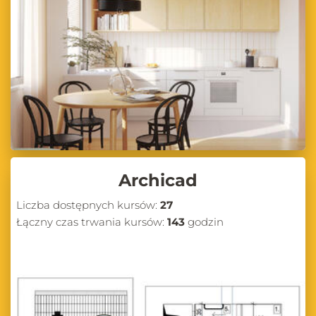
Zapraszamy do regularnego odwiedzania naszego bloga, na którym
znajdziesz wiele inspirujących treści, praktycznych porad oraz
aktualnych informacji ze świata projektowania wnętrz i wizualizacji
3D. Niezależnie od tego, czy jesteś początkującym projektantem, czy
doświadczonym architektem, na pewno znajdziesz tu coś dla siebie.
Odkrywaj nowe możliwości, ucz się od ekspertów i podnoś swoje
umiejętności w projektowaniu wnętrz z CG Wisdom!
Archicad
Liczba dostępnych kursów:
27
Łączny czas trwania kursów:
143
godzin