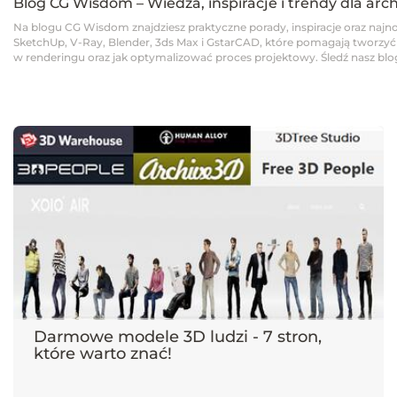
Blog CG Wisdom – Wiedza, inspiracje i trendy dla arc
Na blogu CG Wisdom znajdziesz praktyczne porady, inspiracje oraz najno
SketchUp, V-Ray, Blender, 3ds Max i GstarCAD, które pomagają tworzyć pro
w renderingu oraz jak optymalizować proces projektowy. Śledź nasz blog,
Darmowe modele 3D ludzi - 7 stron,
które warto znać!