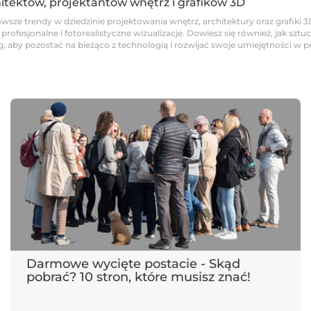
hitektów, projektantów wnętrz i grafików 3D
wsze trendy w dziedzinie projektowania wnętrz, architektury oraz grafiki 3
fesjonalne i fotorealistyczne wizualizacje. Dowiesz się również, jak sztucz
 aby pozostać na bieżąco z technologią i rozwijać swoje umiejętności w pro
Darmowe wycięte postacie - Skąd
pobrać? 10 stron, które musisz znać!