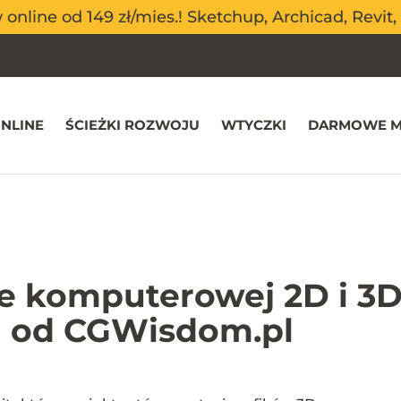
nline od 149 zł/mies.! Sketchup, Archicad, Revit, 
nline od 149 zł/mies.! Sketchup, Archicad, Revit, 
NLINE
ŚCIEŻKI ROZWOJU
WTYCZKI
DARMOWE M
ce komputerowej 2D i 3D
ki od CGWisdom.pl