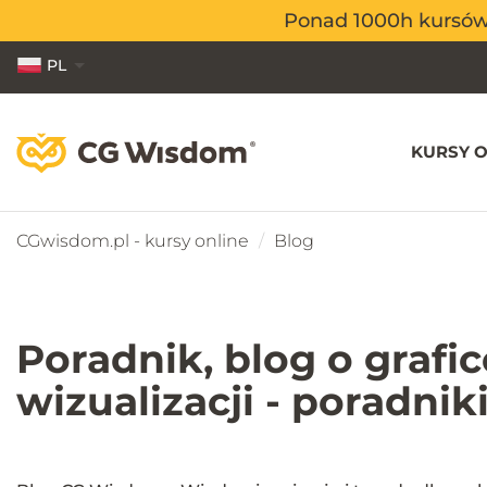
Ponad 1000h kursów o
Ponad 1000h kursów o
PL
EN
ES
KURSY O
CGwisdom.pl - kursy online
Blog
Poradnik, blog o grafi
wizualizacji - poradni