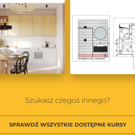
owe możliwości w projektowaniu
sz wiele inspirujących treści, praktycznych porad oraz aktualnych informa
ektem, na pewno znajdziesz tu coś dla siebie.
iejętności w projektowaniu wnętrz z CG Wisdom!
Szukasz czegoś innego?
SPRAWDŹ
WSZYSTKIE
DOSTĘPNE KURSY