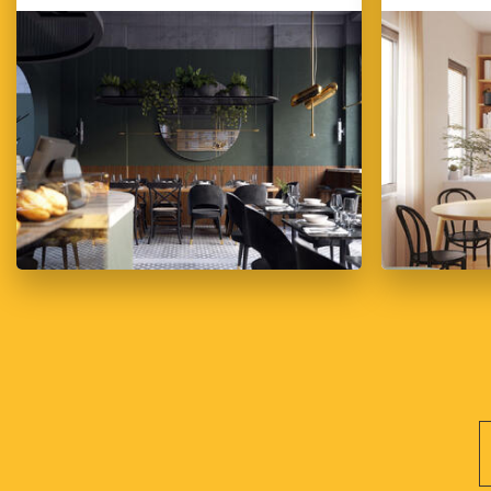
Bądź na bieżąco z blogiem CG Wisdom – Odkrywaj n
Zapraszamy do regularnego odwiedzania naszego bloga, na którym znajdzie
tego, czy jesteś początkującym projektantem, czy doświadczonym archit
Odkrywaj nowe możliwości, ucz się od ekspertów i podnoś swoje um