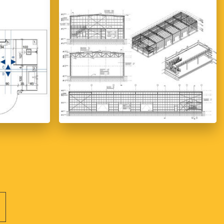
cji ze świata projektowania wnętrz i wizualizacji 3D. Niezależnie od