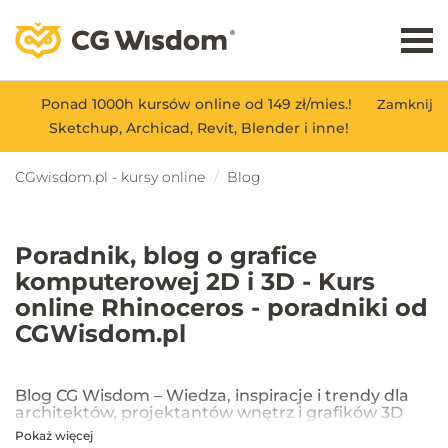
Ponad 1000h kursów online od 149 zł/mies.!
Zamknij
Sketchup, Archicad, Revit, Blender i inne!
CGwisdom.pl - kursy online
Blog
Poradnik, blog o grafice
komputerowej 2D i 3D - Kurs
online Rhinoceros - poradniki od
CGWisdom.pl
Blog CG Wisdom – Wiedza, inspiracje i trendy dla
architektów, projektantów wnętrz i grafików 3D
Pokaż więcej
Na blogu CG Wisdom znajdziesz praktyczne porady, inspiracje oraz