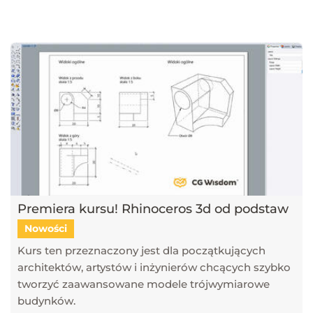
najnowsze trendy w dziedzinie projektowania wnętrz, architektury
oraz grafiki 3D. Publikujemy artykuły dotyczące popularnych
narzędzi, takich jak SketchUp, V-Ray, Blender, 3ds Max i GstarCAD,
które pomagają tworzyć profesjonalne i fotorealistyczne wizualizacje.
Dowiesz się również, jak sztuczna inteligencja zmienia pracę
projektantów, jakie są najlepsze praktyki w renderingu oraz jak
optymalizować proces projektowy. Śledź nasz blog, aby pozostać na
bieżąco z technologią i rozwijać swoje umiejętności w projektowaniu
przestrzeni i wizualizacji 3D!
Premiera kursu! Rhinoceros 3d od podstaw
Nowości
Kurs ten przeznaczony jest dla początkujących
architektów, artystów i inżynierów chcących szybko
tworzyć zaawansowane modele trójwymiarowe
budynków.