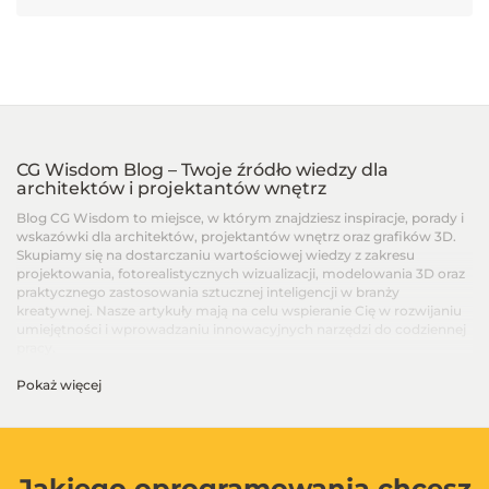
CG Wisdom Blog – Twoje źródło wiedzy dla
architektów i projektantów wnętrz
Blog CG Wisdom to miejsce, w którym znajdziesz inspiracje, porady i
wskazówki dla architektów, projektantów wnętrz oraz grafików 3D.
Skupiamy się na dostarczaniu wartościowej wiedzy z zakresu
projektowania, fotorealistycznych wizualizacji, modelowania 3D oraz
praktycznego zastosowania sztucznej inteligencji w branży
kreatywnej. Nasze artykuły mają na celu wspieranie Cię w rozwijaniu
umiejętności i wprowadzaniu innowacyjnych narzędzi do codziennej
pracy.
Pokaż więcej
Artykuły dla architektów i projektantów wnętrz –
Od podstaw po zaawansowane techniki
Na blogu CG Wisdom znajdziesz treści dopasowane do różnych
poziomów zaawansowania – od artykułów dla początkujących, po
zaawansowane poradniki i recenzje najnowszych narzędzi. Dzielimy
Jakiego oprogramowania chcesz