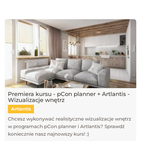
najnowsze trendy w dziedzinie projektowania wnętrz, architektury
oraz grafiki 3D. Publikujemy artykuły dotyczące popularnych
narzędzi, takich jak SketchUp, V-Ray, Blender, 3ds Max i GstarCAD,
które pomagają tworzyć profesjonalne i fotorealistyczne wizualizacje.
Dowiesz się również, jak sztuczna inteligencja zmienia pracę
projektantów, jakie są najlepsze praktyki w renderingu oraz jak
optymalizować proces projektowy. Śledź nasz blog, aby pozostać na
bieżąco z technologią i rozwijać swoje umiejętności w projektowaniu
przestrzeni i wizualizacji 3D!
Premiera kursu - pCon planner + Artlantis -
Wizualizacje wnętrz
Artlantis
Chcesz wykonywać realistyczne wizualizacje wnętrz
w programach pCon planner i Artlantis? Sprawdź
koniecznie nasz najnowszy kurs! :)