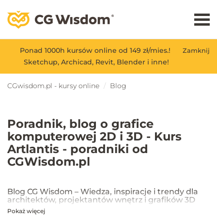
Ponad 1000h kursów online od 149 zł/mies.!
Zamknij
Sketchup, Archicad, Revit, Blender i inne!
CGwisdom.pl - kursy online
Blog
Poradnik, blog o grafice
komputerowej 2D i 3D - Kurs
Artlantis - poradniki od
CGWisdom.pl
Blog CG Wisdom – Wiedza, inspiracje i trendy dla
architektów, projektantów wnętrz i grafików 3D
Pokaż więcej
Na blogu CG Wisdom znajdziesz praktyczne porady, inspiracje oraz