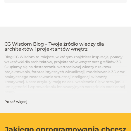
CG Wisdom Blog – Twoje źródło wiedzy dla
architektów i projektantów wnętrz
Blog CG Wisdom to miejsce, w którym znajdziesz inspiracje, porady i
wskazówki dla architektów, projektantów wnętrz oraz grafików 3D.
Skupiamy się na dostarczaniu wartościowej wiedzy z zakresu
projektowania, fotorealistycznych wizualizacji, modelowania 3D oraz
praktycznego zastosowania sztucznej inteligencji w branży
kreatywnej. Nasze artykuły mają na celu wspieranie Cię w rozwijaniu
umiejętności i wprowadzaniu innowacyjnych narzędzi do codziennej
pracy.
Pokaż więcej
Artykuły dla architektów i projektantów wnętrz –
Od podstaw po zaawansowane techniki
Na blogu CG Wisdom znajdziesz treści dopasowane do różnych
poziomów zaawansowania – od artykułów dla początkujących, po
zaawansowane poradniki i recenzje najnowszych narzędzi. Dzielimy
Jakiego oprogramowania chcesz
się wiedzą na temat programów takich jak SketchUp, V-Ray, 3ds Max,