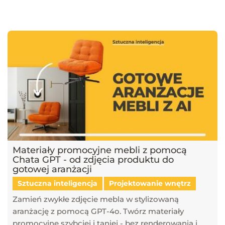
najnowsze trendy w dziedzinie projektowania wnętrz, architektury
oraz grafiki 3D. Publikujemy artykuły dotyczące popularnych
narzędzi, takich jak SketchUp, V-Ray, Blender, 3ds Max i GstarCAD,
które pomagają tworzyć profesjonalne i fotorealistyczne wizualizacje.
Dowiesz się również, jak sztuczna inteligencja zmienia pracę
projektantów, jakie są najlepsze praktyki w renderingu oraz jak
optymalizować proces projektowy. Śledź nasz blog, aby pozostać na
bieżąco z technologią i rozwijać swoje umiejętności w projektowaniu
przestrzeni i wizualizacji 3D!
Materiały promocyjne mebli z pomocą
Chata GPT - od zdjęcia produktu do
gotowej aranżacji
Sztuczna inteligencja
Projektowanie wnętrz
Zamień zwykłe zdjęcie mebla w stylizowaną
aranżację z pomocą GPT-4o. Twórz materiały
promocyjne szybciej i taniej - bez renderowania i