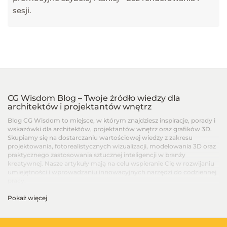
sesji.
CG Wisdom Blog – Twoje źródło wiedzy dla
architektów i projektantów wnętrz
Blog CG Wisdom to miejsce, w którym znajdziesz inspiracje, porady i
wskazówki dla architektów, projektantów wnętrz oraz grafików 3D.
Skupiamy się na dostarczaniu wartościowej wiedzy z zakresu
projektowania, fotorealistycznych wizualizacji, modelowania 3D oraz
praktycznego zastosowania sztucznej inteligencji w branży
kreatywnej. Nasze artykuły mają na celu wspieranie Cię w rozwijaniu
umiejętności i wprowadzaniu innowacyjnych narzędzi do codziennej
pracy.
Pokaż więcej
Artykuły dla architektów i projektantów wnętrz –
Od podstaw po zaawansowane techniki
Na blogu CG Wisdom znajdziesz treści dopasowane do różnych