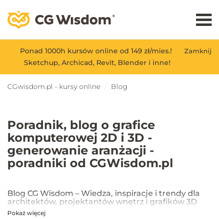
Ponad 1000h kursów online od 149 zł/mies.!
Zamknij
Sketchup, Archicad, Revit, Blender i inne!
CGwisdom.pl - kursy online
Blog
Poradnik, blog o grafice
komputerowej 2D i 3D -
generowanie aranżacji -
poradniki od CGWisdom.pl
Blog CG Wisdom – Wiedza, inspiracje i trendy dla
architektów, projektantów wnętrz i grafików 3D
Pokaż więcej
Na blogu CG Wisdom znajdziesz praktyczne porady, inspiracje oraz