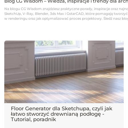
Blog CG Wisdom – Wiedza, inspiracje i trendy dla arc
Na blogu CG Wisdom znajdziesz praktyczne porady, inspiracje oraz najno
SketchUp, V-Ray, Blender, 3ds Max i GstarCAD, które pomagają tworzyć pro
w renderingu oraz jak optymalizować proces projektowy. Śledź nasz blog,
Floor Generator dla Sketchupa, czyli jak
łatwo stworzyć drewnianą podłogę -
Tutorial, poradnik