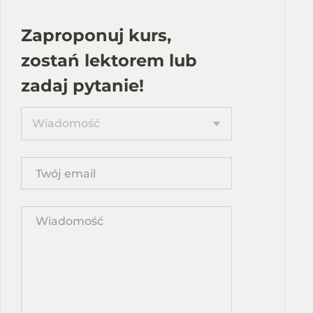
Zaproponuj kurs,
zostań lektorem lub
zadaj pytanie!
Proponuję
Wiadomość
kurs
Twój
email
Wpisz
propozycję
kursu