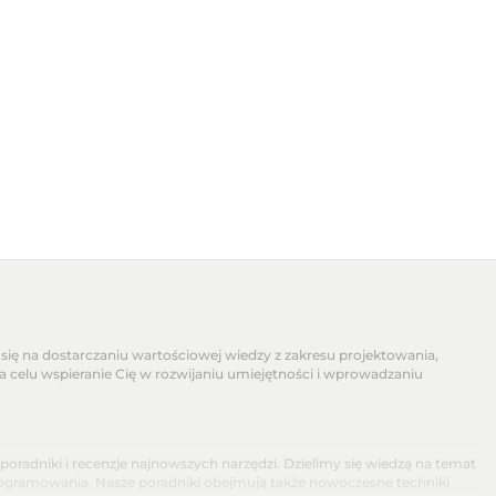
się na dostarczaniu wartościowej wiedzy z zakresu projektowania,
na celu wspieranie Cię w rozwijaniu umiejętności i wprowadzaniu
dniki i recenzje najnowszych narzędzi. Dzielimy się wiedzą na temat
programowania. Nasze poradniki obejmują także nowoczesne techniki