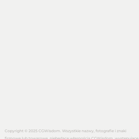
Copyright © 2025 CGWisdom. Wszystkie nazwy, fotografie i znaki
firmowe lub towarowe, niebędące własnością CGWisdom, występujące