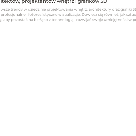
hitektów, projektantów wnętrz i grafików 3D
wsze trendy w dziedzinie projektowania wnętrz, architektury oraz grafiki 3
fesjonalne i fotorealistyczne wizualizacje. Dowiesz się również, jak sztucz
 aby pozostać na bieżąco z technologią i rozwijać swoje umiejętności w pro