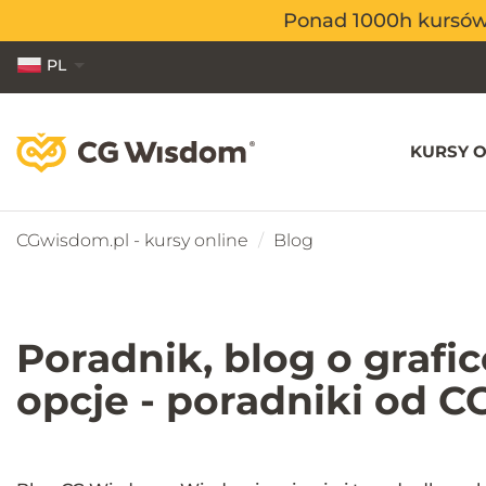
Ponad 1000h kursów o
Ponad 1000h kursów o
PL
EN
ES
KURSY O
CGwisdom.pl - kursy online
Blog
Poradnik, blog o grafi
opcje - poradniki od 