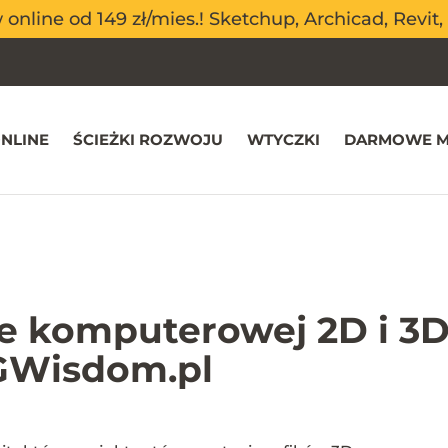
nline od 149 zł/mies.! Sketchup, Archicad, Revit, 
nline od 149 zł/mies.! Sketchup, Archicad, Revit, 
NLINE
ŚCIEŻKI ROZWOJU
WTYCZKI
DARMOWE M
ce komputerowej 2D i 3D
CGWisdom.pl