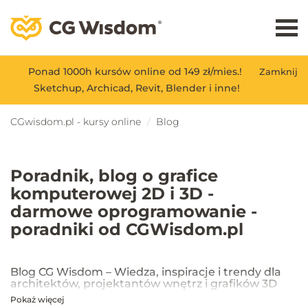
Ponad 1000h kursów online od 149 zł/mies.!
Zamknij
Sketchup, Archicad, Revit, Blender i inne!
CGwisdom.pl - kursy online
Blog
Poradnik, blog o grafice
komputerowej 2D i 3D -
darmowe oprogramowanie -
poradniki od CGWisdom.pl
Blog CG Wisdom – Wiedza, inspiracje i trendy dla
architektów, projektantów wnętrz i grafików 3D
Pokaż więcej
Na blogu CG Wisdom znajdziesz praktyczne porady, inspiracje oraz