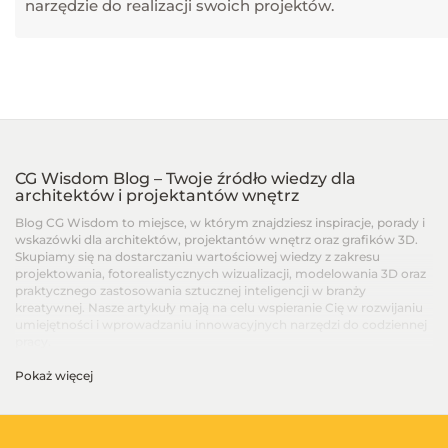
narzędzie do realizacji swoich projektów.
CG Wisdom Blog – Twoje źródło wiedzy dla
architektów i projektantów wnętrz
Blog CG Wisdom to miejsce, w którym znajdziesz inspiracje, porady i
wskazówki dla architektów, projektantów wnętrz oraz grafików 3D.
Skupiamy się na dostarczaniu wartościowej wiedzy z zakresu
projektowania, fotorealistycznych wizualizacji, modelowania 3D oraz
praktycznego zastosowania sztucznej inteligencji w branży
kreatywnej. Nasze artykuły mają na celu wspieranie Cię w rozwijaniu
umiejętności i wprowadzaniu innowacyjnych narzędzi do codziennej
pracy.
Pokaż więcej
Artykuły dla architektów i projektantów wnętrz –
Od podstaw po zaawansowane techniki
Na blogu CG Wisdom znajdziesz treści dopasowane do różnych
poziomów zaawansowania – od artykułów dla początkujących, po