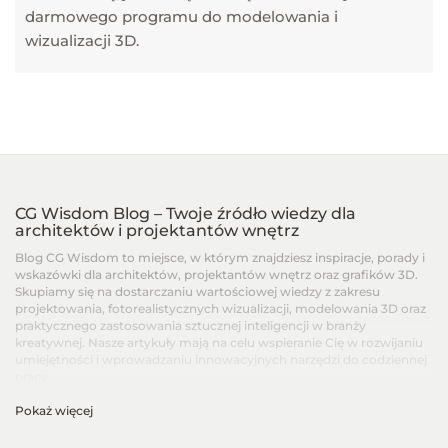
darmowego programu do modelowania i
wizualizacji 3D.
CG Wisdom Blog – Twoje źródło wiedzy dla
architektów i projektantów wnętrz
Blog CG Wisdom to miejsce, w którym znajdziesz inspiracje, porady i
wskazówki dla architektów, projektantów wnętrz oraz grafików 3D.
Skupiamy się na dostarczaniu wartościowej wiedzy z zakresu
projektowania, fotorealistycznych wizualizacji, modelowania 3D oraz
praktycznego zastosowania sztucznej inteligencji w branży
kreatywnej. Nasze artykuły mają na celu wspieranie Cię w rozwijaniu
umiejętności i wprowadzaniu innowacyjnych narzędzi do codziennej
pracy.
Pokaż więcej
Artykuły dla architektów i projektantów wnętrz –
Od podstaw po zaawansowane techniki