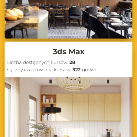
kompleksowe poradniki, które pomogą Ci opanować tajniki
tworzenia realistycznych obrazów w programach takich jak V-Ray,
Corona Renderer, czy Cycles w Blenderze. Dowiesz się, jak efektywnie
ustawiać oświetlenie, optymalizować czas renderowania, a także jakie
ustawienia kamery i materiałów są kluczowe dla osiągnięcia
profesjonalnych efektów.
Recenzje i porównania narzędzi – Znajdź
oprogramowanie idealne dla siebie
3ds Max
Jeśli zastanawiasz się, które oprogramowanie najlepiej sprawdzi się w
Twojej pracy, nasze recenzje i porównania narzędzi są dla Ciebie.
Liczba dostępnych kursów:
28
Analizujemy najpopularniejsze programy wykorzystywane w
Łączny czas trwania kursów:
322
godzin
projektowaniu wnętrz, takie jak SketchUp, Blender, 3ds Max,
GstarCAD oraz pConPlanner. Opisujemy ich funkcje, wady, zalety oraz
przydatne triki, które mogą ułatwić pracę na co dzień. Dzięki temu
możesz wybrać narzędzie najlepiej odpowiadające Twoim
potrzebom.
Bądź na bieżąco z blogiem CG Wisdom – Odkrywaj
nowe możliwości w projektowaniu
Zapraszamy do regularnego odwiedzania naszego bloga, na którym
znajdziesz wiele inspirujących treści, praktycznych porad oraz
aktualnych informacji ze świata projektowania wnętrz i wizualizacji
3D. Niezależnie od tego, czy jesteś początkującym projektantem, czy
doświadczonym architektem, na pewno znajdziesz tu coś dla siebie.